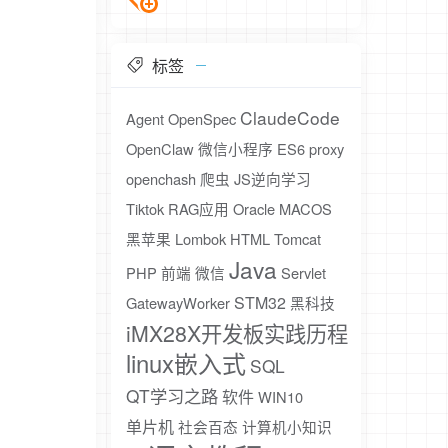
标签
ClaudeCode
Agent
OpenSpec
OpenClaw
微信小程序
ES6
proxy
openchash
爬虫
JS逆向学习
Tiktok
RAG应用
Oracle
MACOS
黑苹果
Lombok
HTML
Tomcat
Java
PHP
前端
微信
Servlet
STM32
GatewayWorker
黑科技
iMX28X开发板实践历程
linux嵌入式
SQL
QT学习之路
软件
WIN10
单片机
社会百态
计算机小知识