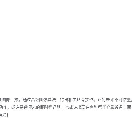
18000帧图像，然后通过高级图像算法，得出相关命令操作。它的未来不可估
肢动作，或许是聋哑人的即时翻译器，也或许出现在各种智能穿戴设备上面
色彩！