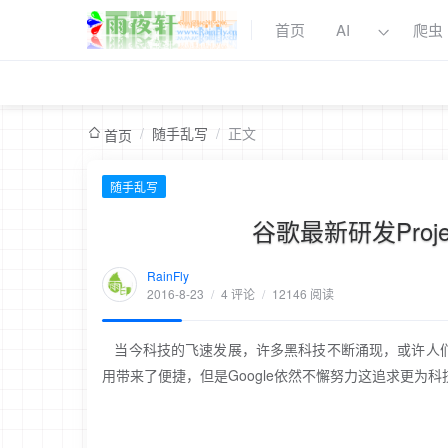
首页
AI
爬虫
/
随手乱写
/
正文
首页
随手乱写
谷歌最新研发Proj
RainFly
2016-8-23
/
4 评论
/
12146 阅读
当今科技的飞速发展，许多黑科技不断涌现，或许人们
用带来了便捷，但是Google依然不懈努力这追求更为