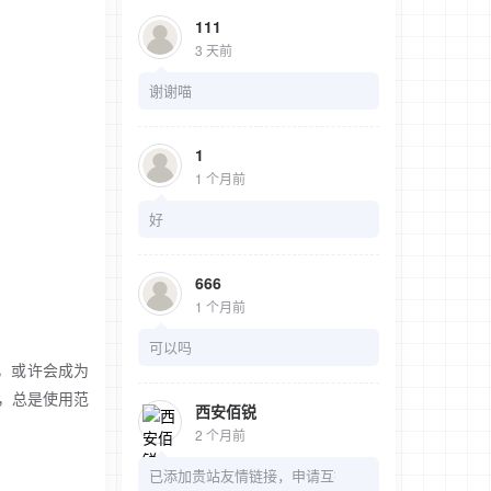
111
3 天前
谢谢喵
1
1 个月前
好
666
1 个月前
可以吗
量，或许会成为
，总是使用范
西安佰锐
2 个月前
已添加贵站友情链接，申请互链。 站点名称...