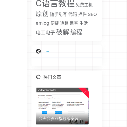
C语言教程
免费主机
原创
代码
随手乱写
插件
SEO
emlog
便捷
追踪
黑客
生活
破解
编程
电工电子
热门文章
1
会声会影x9旗舰版安装破解汉化教程（附上安装包+注册机+汉化包）