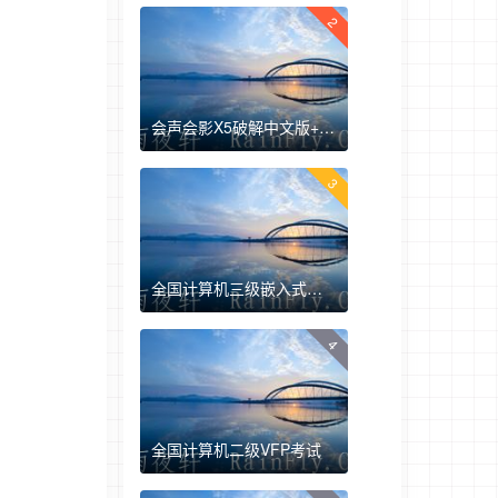
2
会声会影X5破解中文版+注册机+安装教程
3
全国计算机三级嵌入式开发真题下载
4
全国计算机二级VFP考试