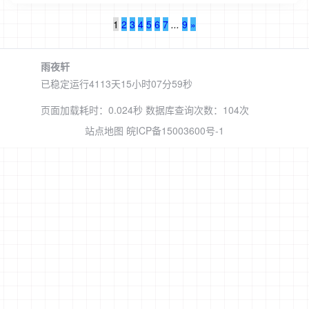
1
2
3
4
5
6
7
...
9
»
雨夜轩
已稳定运行4113天
15小时07分60秒
页面加载耗时：0.024秒 数据库查询次数：104次
站点地图
皖ICP备15003600号-1