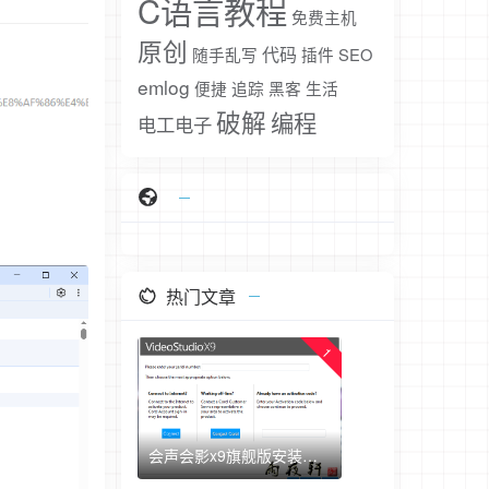
C语言教程
免费主机
原创
代码
随手乱写
插件
SEO
emlog
便捷
追踪
黑客
生活
破解
编程
电工电子
热门文章
1
会声会影x9旗舰版安装破解汉化教程（附上安装包+注册机+汉化包）