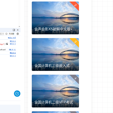
2
会声会影X5破解中文版+注册机+安装教程
3
全国计算机三级嵌入式开发真题下载
4
全国计算机二级VFP考试