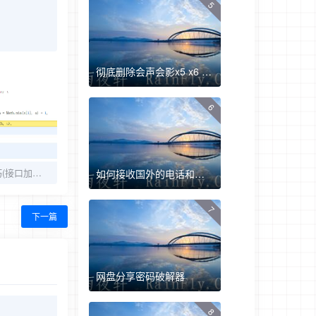
5
彻底删除会声会影x5 x6 x7 x9方法+删除工具
6
Jsvmp插桩调试技巧(接口加密参数定位)
如何接收国外的电话和短信验证
7
下一篇
网盘分享密码破解器
8