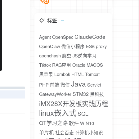
标签
ClaudeCode
Agent
OpenSpec
OpenClaw
微信小程序
ES6
proxy
openchash
爬虫
JS逆向学习
Tiktok
RAG应用
Oracle
MACOS
黑苹果
Lombok
HTML
Tomcat
Java
PHP
前端
微信
Servlet
STM32
GatewayWorker
黑科技
iMX28X开发板实践历程
linux嵌入式
SQL
QT学习之路
软件
WIN10
单片机
社会百态
计算机小知识