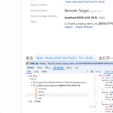
单击
，会打开一
Open dedicated DevTools for Node