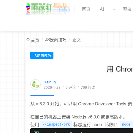
首页
AI
爬虫
/
JS逆向技巧
/
正文
首页
JS逆向技巧
用 Chro
RainFly
2026-1-23
/
0 评论
/
766 阅读
从 v 6.3.0 开始，可以用 Chrome Developer Too
在自己的机器上安装 Node.js v6.3.0 或更高版本。
使用
标志运行 node（例如：
--inspect-brk
node 