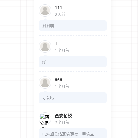
111
3 天前
谢谢喵
1
1 个月前
好
666
1 个月前
可以吗
西安佰锐
2 个月前
已添加贵站友情链接，申请互链。 站点名称...