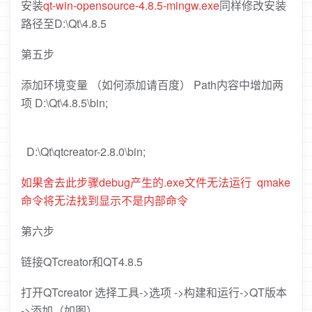
安装
qt-win-opensource-4.8.5-mingw
.exe
同样修改安装
路径至D:\Qt\4.8.5
第五步
添加环境变量 （如何添加请百度） Path内容中增加两
项 D:\Qt\4.8.5\bin;
D:\Qt\qtcreator-2.8.0\bin
;
如果舍去此步骤debug产生的.exe文件无法运行 qmake
命令将无法找到显示不是内部命令
第六步
链接QTcreator和QT4.8.5
打开QTcreator 选择工具->选项 ->构建和运行->QT版本
->添加（如图）