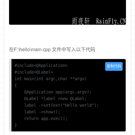
在F:\hello\main.cpp 文件中写入以下代码
#include<QApplication>

复制代码
#include<QLabel>

int main(int argc,char **argv)

{

    QApplication app(argc,argv);

    QLabel *label =new QLabel;

    label ->setText("Hello world");

    label ->show();

    return app.exec();
