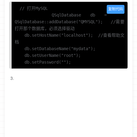
  // 打开MySQL

复制代码
    QSqlDatabase db = 
QSqlDatabase::addDatabase("QMYSQL");   //需要
打开那个数据库，必须选择驱动

    db.setHostName("localhost");  //查看帮助文
档

    db.setDatabaseName("mydata");

    db.setUserName("root");

    db.setPassword("");
3.