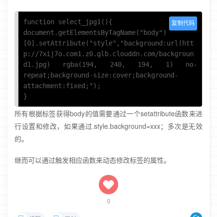
function select_jpg1(){

复制代码
document.getElementsByTagName("body")
[0].setAttribute("style","background:url(htt
p://7xij7o.com1.z0.glb.clouddn.com/backgroun
d1.jpg) rgba(194, 240, 194, 1) no-
repeat;background-size:cover;background-
attachment:fixed;");

}
所有根据标签获得body的值需要通过一个setattribute函数来进
行设置和修改，如果通过.style.background=xxx；多次是无效
的。
继而可以通过触发相应函数来动态修改标签的属性。
0