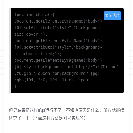
function chufa(){ 

复制代码
document.getElementsByTagName("body")
[0].setAttribute("style","background-
size:cover;");

document.getElementsByTagName("body")
[0].setAttribute("style","background-
attachment:fixed;");

document.getElementsByTagName('body')
[0].style.background="url(http://7xij7o.com1
.z0.glb.clouddn.com/background2.jpg) 
rgba(194, 240, 194, 1) no-repeat";

}
但是结果是这样的js运行不了，不知道原因是什么，所有就继续
研究了一下（下面这种方法是可以实现的）