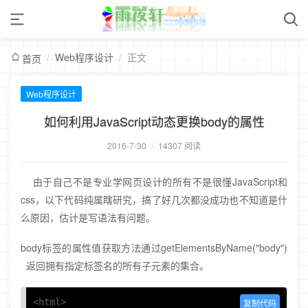
/
Web程序设计
/
正文
首页
Web程序设计
如何利用JavaScript动态更换body的属性
2016-7-30
/
14307 阅读
由于自己不是专业学网页设计的所有不是很懂JavaScript和
css，以下代码纯属瞎研究，搞了好几次都没成功也不知道是什
么原因，估计是写语法有问题。
body标签的属性值获取方法通过getElementsByName("body")
返回拥有指定标签名的所有子元素的集合。
<html>

复制代码