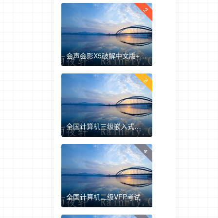
2
会声会影X5破解中文版+注册机+安装教程
3
全国计算机三级嵌入式开发真题下载
4
全国计算机二级VFP考试