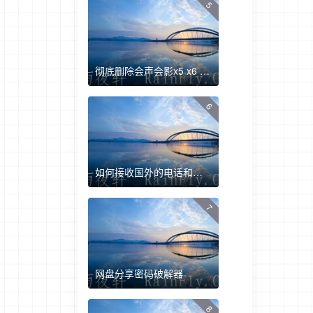
5
彻底删除会声会影x5 x6 x7 x9方法+删除工具
6
如何接收国外的电话和短信验证
7
网盘分享密码破解器
8