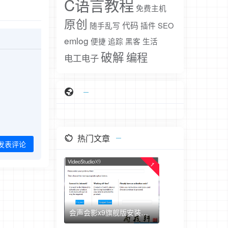
C语言教程
免费主机
原创
代码
随手乱写
插件
SEO
emlog
便捷
追踪
黑客
生活
破解
编程
电工电子
热门文章
发表评论
1
会声会影x9旗舰版安装破解汉化教程（附上安装包+注册机+汉化包）