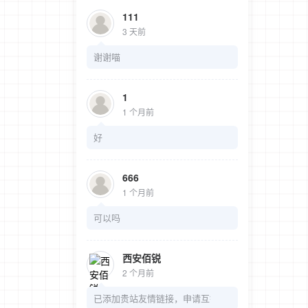
111
3 天前
谢谢喵
1
1 个月前
好
666
1 个月前
可以吗
西安佰锐
2 个月前
已添加贵站友情链接，申请互链。 站点名称...